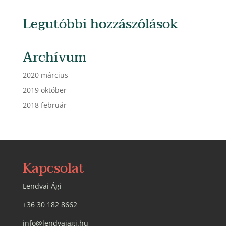
Legutóbbi hozzászólások
Archívum
2020 március
2019 október
2018 február
Kapcsolat
Lendvai Ági
+36 30 182 8662
info@lendvaiagi.hu