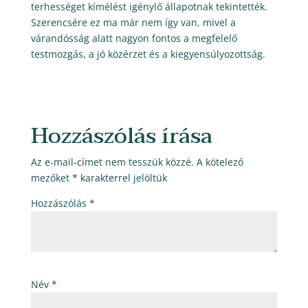
terhességet kímélést igénylő állapotnak tekintették.
Szerencsére ez ma már nem így van, mivel a
várandósság alatt nagyon fontos a megfelelő
testmozgás, a jó közérzet és a kiegyensúlyozottság.
Hozzászólás írása
Az e-mail-címet nem tesszük közzé.
A kötelező
mezőket
*
karakterrel jelöltük
Hozzászólás
*
Név
*