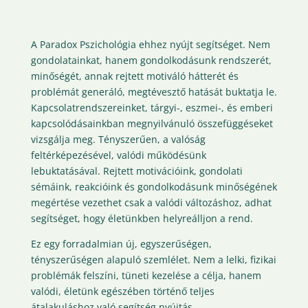
A Paradox Pszichológia ehhez nyújt segítséget. Nem
gondolatainkat, hanem gondolkodásunk rendszerét,
minőségét, annak rejtett motiváló hátterét és
problémát generáló, megtévesztő hatását buktatja le.
Kapcsolatrendszereinket, tárgyi-, eszmei-, és emberi
kapcsolódásainkban megnyilvánuló összefüggéseket
vizsgálja meg. Tényszerűen, a valóság
feltérképezésével, valódi működésünk
lebuktatásával. Rejtett motivációink, gondolati
sémáink, reakcióink és gondolkodásunk minőségének
megértése vezethet csak a valódi változáshoz, adhat
segítséget, hogy életünkben helyreálljon a rend.
Ez egy forradalmian új, egyszerűségen,
tényszerűségen alapuló szemlélet. Nem a lelki, fizikai
problémák felszíni, tüneti kezelése a célja, hanem
valódi, életünk egészében történő teljes
átalakuláshoz való segítség nyújtás.