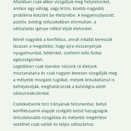
Általában csak akkor vizsgáljuk meg helyzetünket,
amikor egy válság, vagy krízis, kisebb-nagyobb
probléma köszönt be életünkbe. A kiegyensúlyozott,
pozitív, boldog időszakokban elsimultan, a
változtatás igénye nélkül éljük életünket.
Minél nagyobb a konfliktus, annál inkább keressük
lázasan a megoldást, hogy újra visszanyerjük
nyugalmunkat, békénket, szellemi-lelki-fizikai
egészségünket.
Legtöbben csak ilyenkor nézünk rá életünk
mozzanataira és csak nagyon kevesen vizsgálják meg
a mélyebb mozgató rugókat, melyek öntudatlanul is
befolyásolják, meghatározzák a külvilágra adott
válaszreakcióinkat.
Cselekvéseink torz irányának felismerése, belső
konfliktusaink alapját szolgáló belső hazugságok
öntudatosabb vizsgálata és mélyebb megértése
vezethet csak valódi és teljes változáshoz.