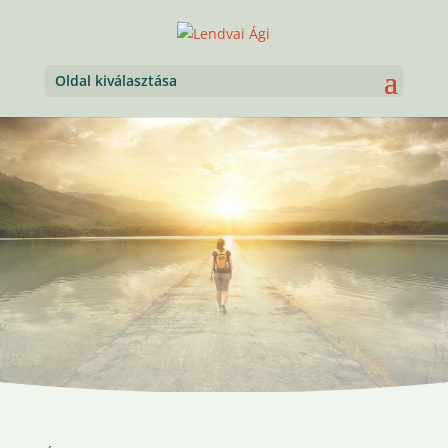
Oldal kiválasztása
Intelligent Thinking
System
Az Intellinegs Godolkodás Rendszere